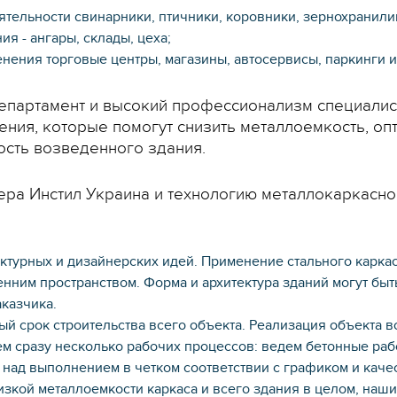
ятельности свинарники, птичники, коровники, зернохранили
я - ангары, склады, цеха;
нения торговые центры, магазины, автосервисы, паркинги и
епартамент и высокий профессионализм специалист
ия, которые помогут снизить металлоемкость, опти
сть возведенного здания.
ера Инстил Украина и технологию металлокаркасно
ктурных и дизайнерских идей. Применение стального карка
енним пространством. Форма и архитектура зданий могут б
казчика.
ый срок строительства всего объекта. Реализация объекта 
м сразу несколько рабочих процессов: ведем бетонные рабо
 над выполнением в четком соответствии с графиком и каче
изкой металлоемкости каркаса и всего здания в целом, наш