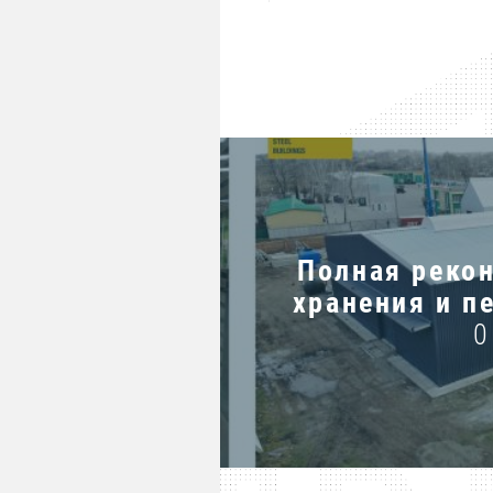
мышленного
Полная реко
вый центр г.
хранения и п
0