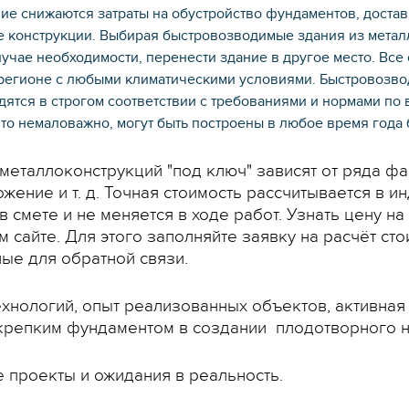
ие снижаются затраты на обустройство фундаментов, доставк
 конструкции. Выбирая быстровозводимые здания из метал
лучае необходимости, перенести здание в другое место. Вс
 регионе с любыми климатическими условиями. Быстровозво
ятся в строгом соответствии с требованиями и нормами по 
что немаловажно, могут быть построены в любое время года
 металлоконструкций "под ключ" зависят от ряда ф
жение и т. д. Точная стоимость рассчитывается в 
 смете и не меняется в ходе работ. Узнать цену на
 сайте. Для этого заполняйте заявку на расчёт ст
ые для обратной связи.
нологий, опыт реализованных объектов, активная 
 крепким фундаментом в создании плодотворного н
 проекты и ожидания в реальность.