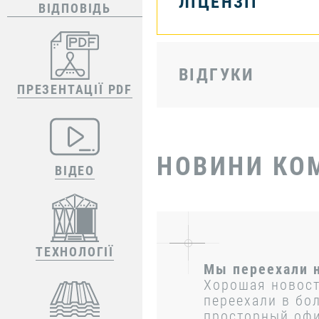
ЛІЦЕНЗІЇ
ВІДПОВІДЬ
ВІДГУКИ
ПРЕЗЕНТАЦІЇ PDF
НОВИНИ КО
ВІДЕО
ТЕХНОЛОГІЇ
Мы переехали 
Малиновского 1
Хорошая новост
этаж
переехали в бо
просторный оф