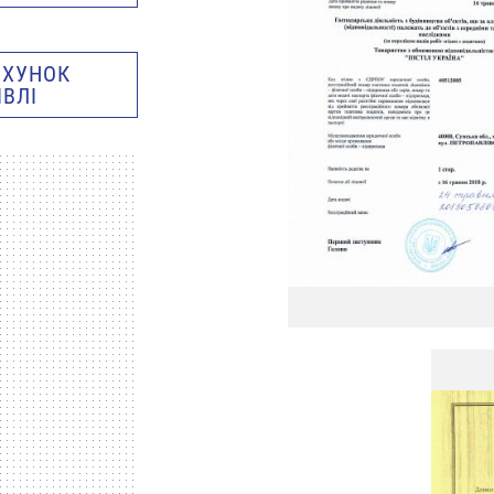
АХУНОК
ІВЛІ