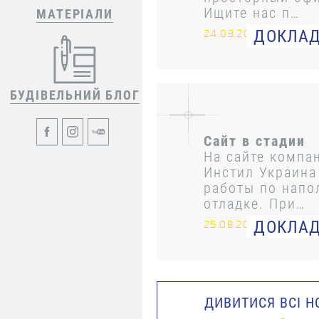
Ищите нас п…
МАТЕРІАЛИ
ДОКЛА
24.03.2019
БУДІВЕЛЬНИЙ БЛОГ
Сайт в стадии
наполнения ко
На сайте компа
Инстил Украина
работы по напо
отладке. При…
ДОКЛА
25.08.2017
ДИВИТИСЯ ВСІ 