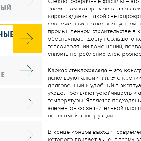
Стеклопрозрачные фасады – это
НЫЙ
элементом которых являются сте
каркас здания. Такой светопрозр
современных технологий устройс
промышленном строительстве в к
НЫЕ
обеспечивает доступ большого к
теплоизоляции помещений, позво
снизить потребление электроэнер
Каркас стеклофасада – это конст
Е
используют алюминий. Это крепки
долговечный и удобный в эксплуа
уходе, проявляет устойчивость 
температуры. Является подходящ
элементов со значительной площ
невесомой конструкции.
В конце концов выходит совреме
которого придает акцент всему 