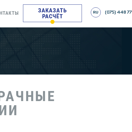
ЗАКАЗАТЬ
НТАКТЫ
RU
(075) 448 77
РАСЧЁТ
РАЧНЫЕ
ИИ