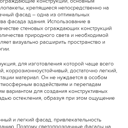
 ограждающие конструкции, основным
клопакеты, крепящиеся непосредственно на
ачный фасад – одна из оптимальных
тва фасада здания. Использование в
ачестве стеновых ограждающих конструкций
оличества природного света и необходимой
ляет визуально расширить пространство и
гии.
рукция, для изготовления которой чаще всего
й, коррозионноустойчивый, достаточно легкий,
тации материал. Он не нуждается в особом
к атмосферным воздействиям и перепадам
им вариантом для создания конструктивных
адью остекления, образуя при этом ощущение
нный и легкий фасад, привлекательность
зданию. Поэтому светопрозрачные фасады на