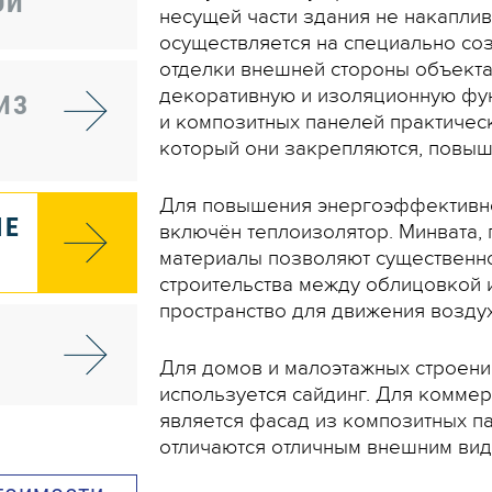
ОЙ
несущей части здания не накапли
осуществляется на специально со
отделки внешней стороны объекта
Е
декоративную и изоляционную фун
ИЗ
и композитных панелей практически
который они закрепляются, повыш
Для повышения энергоэффективнос
ЫЕ
включён теплоизолятор. Минвата,
материалы позволяют существенно 
строительства между облицовкой 
пространство для движения воздух
Для домов и малоэтажных строени
используется сайдинг. Для комме
является фасад из композитных па
отличаются отличным внешним вид