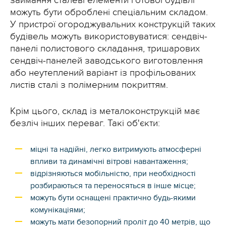
займання сталеві елементи готової будівлі
можуть бути оброблені спеціальним складом.
У пристрої огороджувальних конструкцій таких
будівель можуть використовуватися: сендвіч-
панелі полистового складання, тришарових
сендвіч-панелей заводського виготовлення
або неутеплений варіант із профільованих
листів сталі з полімерним покриттям.
Крім цього, склад із металоконструкцій має
безліч інших переваг. Такі об'єкти:
міцні та надійні, легко витримують атмосферні
впливи та динамічні вітрові навантаження;
відрізняються мобільністю, при необхідності
розбираються та переносяться в інше місце;
можуть бути оснащені практично будь-якими
комунікаціями;
можуть мати безопорний проліт до 40 метрів, що