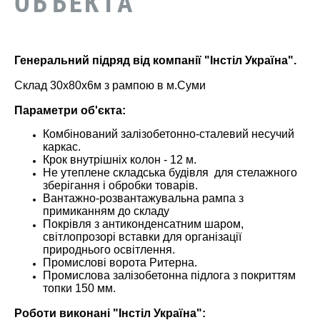
ОБЪЕКТА
Генеральний підряд від компанії "Інстіл Україна".
Склад 30х80х6м з рампою в м.Суми
Параметри об'єкта:
Комбінований залізобетонно-сталевий несучий
каркас.
Крок внутрішніх колон - 12 м.
Не утеплене складська будівля для стелажного
зберігання і обробки товарів.
Вантажно-розвантажувальна рампа з
примиканням до складу
Покрівля з антиконденсатним шаром,
світлопрозорі вставки для організації
природнього освітлення.
Промислові ворота Ритерна.
Промислова залізобетонна підлога з покриттям
топки 150 мм.
Роботи виконані "Інстіл Україна":