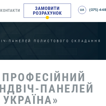
ЗАМОВИТИ
КОНТАКТИ
UA
(075) 448
РОЗРАХУНОК
ВІЧ-ПАНЕЛЕЙ ПОЛИСТОВОГО СКЛАДАННЯ
А ПРОФЕСІЙНИЙ
НДВІЧ-ПАНЕЛЕЙ
Л УКРАЇНА»