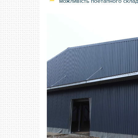
можливість поетапного склада