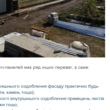
ч-панелей має ряд інших переваг, а саме:
внішнього оздоблення фасаду практично будь-
и, камінь тощо);
кості внутрішнього оздоблення приміщень листів
тки тощо;