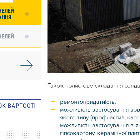
НЕЛЕЙ
АННЯ
НЕЛЕЙ
Також полистове складання сендві
ремонтопридатність;
К ВАРТОСТІ
можливість застосування зо
якого типу (профнастил, касет
можливість застосування в я
гіпсокартону, керамічної пли