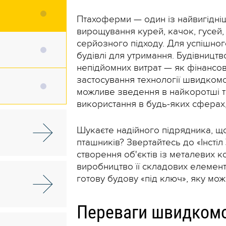
Птахоферми — один із найвигідніш
вирощування курей, качок, гусей,
серйозного підходу. Для успішног
будівлі для утримання. Будівництв
непідйомних витрат — як фінансови
застосування технології швидкомо
можливе зведення в найкоротші т
використання в будь-яких сферах, у
Шукаєте надійного підрядника, що
пташників? Звертайтесь до «Інстіл
створення об'єктів із металевих к
виробництво її складових елементі
готову будову «під ключ», яку мо
Переваги швидкомо