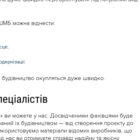
 ШМБ можна віднести:
сце;
одернізації.
х будівництво окупляться дуже швидко.
пеціалістів
» ви можете у нас. Досвідченими фахівцями буде
заний із будівництвом — від створення проєкту до
икористовуємо матеріали відомих виробників, що
д нас ви отримуєте справді надійну та якісну