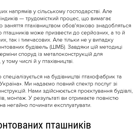
их напрямів у сільському господарстві. Але
 індиків — трудомісткий процес, що вимагає
о заняття птахівництвом обов'язково знадобляться
о пташників може призвести до серйозних, а то й
х, так і тимчасових. Але тільки не у випадку
нтованих будівель (ШМБ). Завдяки цій методиці
ерміни споруд із металоконструкцій для
 тому числі й у птахівництві.
 спеціалізується на будівництві птахофабрик та
 Україна». Ми надаємо повний спектр послуг зі
онструкцій. Нами здійснюється проєктування будівлі,
в, монтаж. У результаті ви отримаєте повністю
жна негайно починати експлуатувати.
нтованих пташників