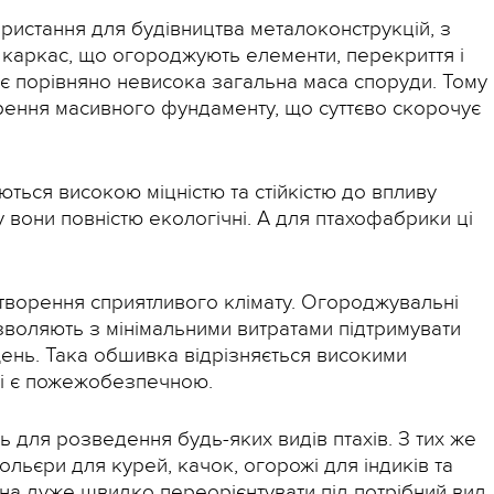
ристання для будівництва металоконструкцій, з
: каркас, що огороджують елементи, перекриття і
в є порівняно невисока загальна маса споруди. Тому
орення масивного фундаменту, що суттєво скорочує
ються високою міцністю та стійкістю до впливу
вони повністю екологічні. А для птахофабрики ці
творення сприятливого клімату. Огороджувальні
озволяють з мінімальними витратами підтримувати
ень. Така обшивка відрізняється високими
 і є пожежобезпечною.
ь для розведення будь-яких видів птахів. З тих же
льєри для курей, качок, огорожі для індиків та
на дуже швидко переорієнтувати під потрібний вид