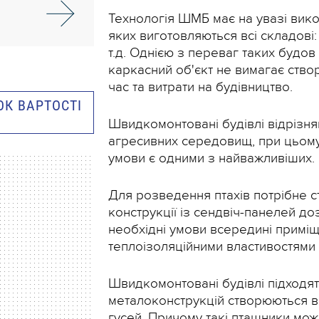
Технологія ШМБ має на увазі вико
яких виготовляються всі складові
т.д. Однією з переваг таких будо
каркасний об'єкт не вимагає ств
час та витрати на будівництво.
К ВАРТОСТІ
Швидкомонтовані будівлі відрізня
агресивних середовищ, при цьому 
умови є одними з найважливіших.
Для розведення птахів потрібне с
конструкції із сендвіч-панелей д
необхідні умови всередині приміщ
теплоізоляційними властивостями
Швидкомонтовані будівлі підходят
металоконструкцій створюються во
гусей. Причому такі пташники мож